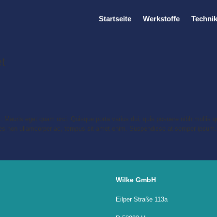
Startseite
Werkstoffe
Techni
t
it. Mauris eget quam orci. Quisque porta varius dui, quis posuere nibh mollis
ltrices non ullamcorper ac, tempus sit amet enim. Suspendisse at semper ipsu
Wilke GmbH
Eilper Straße 113a