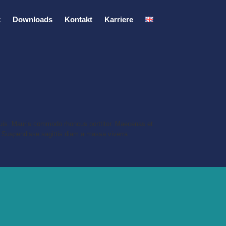
k
Downloads
Kontakt
Karriere
 quis. Mauris commodo rhoncus porttitor. Maecenas et
m. Suspendisse sagittis diam a massa viverra