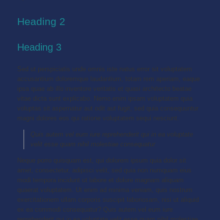
Heading 2
Heading 3
Sed ut perspiciatis unde omnis iste natus error sit voluptatem
accusantium doloremque laudantium, totam rem aperiam, eaque
ipsa quae ab illo inventore veritatis et quasi architecto beatae
vitae dicta sunt explicabo. Nemo enim ipsam voluptatem quia
voluptas sit aspernatur aut odit aut fugit, sed quia consequuntur
magni dolores eos qui ratione voluptatem sequi nesciunt.
Quis autem vel eum iure reprehenderit qui in ea voluptate
velit esse quam nihil molestiae consequatur
Neque porro quisquam est, qui dolorem ipsum quia dolor sit
amet, consectetur, adipisci velit, sed quia non numquam eius
modi tempora incidunt ut labore et dolore magnam aliquam
quaerat voluptatem. Ut enim ad minima veniam, quis nostrum
exercitationem ullam corporis suscipit laboriosam, nisi ut aliquid
ex ea commodi consequatur? Quis autem vel eum iure
reprehenderit qui in ea voluptate velit esse quam nihil molestiae