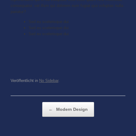
consequatur, vel illum qui dolorem eum fugiat quo voluptas nulla
pariatur?
Sed eu scelerisque dui.
Sed eu scelerisque dui.
Sed eu scelerisque dui.
Veröffentlicht in
No Sidebar
.
Beitragsnavigation
←
Modern Design