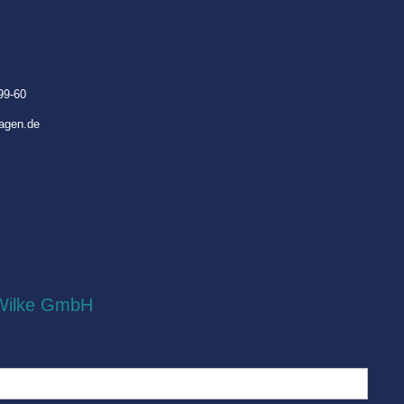
99-60
hagen.de
 Wilke GmbH