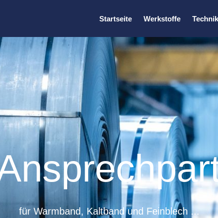
Startseite
Werkstoffe
Techni
 Ansprechpar
für Warmband, Kaltband und Feinblech ...